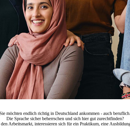
Sie möchten endlich richtig in Deutschland ankommen - auch beruflich
Die Sprache sicher beherrschen und sich hier gut zurechtfinden?
 den Arbeitsmarkt, interessieren sich für ein Praktikum, eine Ausbildun