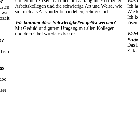
Um ehrlich zu sein hat mich am Anfang die Art meiner
Was 
e?
Arbeitskollegen und die schwierige Art und Weise, wie
Ich h
ästen
sie mich als Ausländer behandelten, sehr gestört.
Wie k
s war
Ich k
szeit
Wie konnten diese Schwierigkeiten gelöst werden?
lösen
Mit Geduld und gutem Umgang mit allen Kollegen
und dem Chef wurde es besser
Welc
Proj
n?
Das P
Zukun
d ich
as
habe
e
ere,