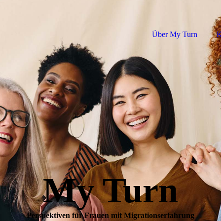
Über My Turn
K
My Turn
Perspektiven für Frauen mit Migrationserfahrung